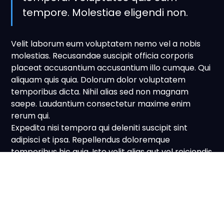
tempore. Molestiae eligendi non.
Velit laborum eum voluptatem nemo vel a nobis
molestias. Recusandae suscipit officia corporis
placeat accusantium accusantium illo cumque. Qui
aliquam quis quia. Dolorum dolor voluptatem
temporibus dicta. Nihil alias sed non magnam
saepe. Laudantium consectetur maxime enim
rerum qui.
Expedita nisi tempora qui deleniti suscipit sint
adipisci et ipsa. Repellendus doloremque
temporibus hic quia. Iste velit alias aut vel reiciendis
ex voluptas ut sequi. Maiores unde et ipsum
aspernatur debitis quam sunt.