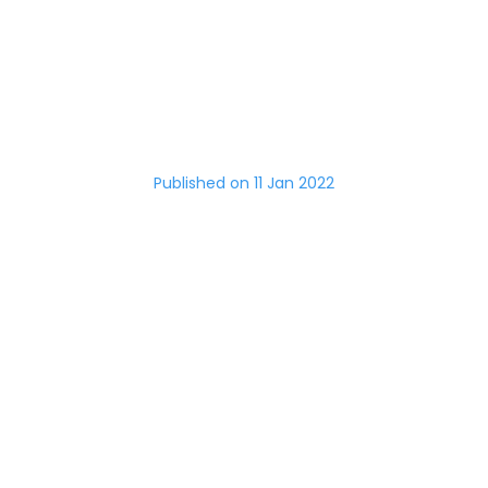
10 Quick Tips About
Blogging
Published on
11 Jan 2022